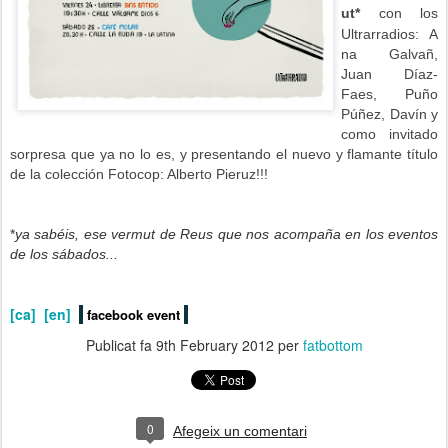
ut*
con los
Ultrarradios:
A
na Galvañ,
Juan Díaz-
Faes, Puño
Púñez, Davín y
como invitado
sorpresa que ya no lo es, y presentando el nuevo y flamante título
de la colección Fotocop: Alberto Pieruz!!!
*
ya sabéis, ese vermut de Reus que nos acompaña en los eventos
de los sábados...
[ca]
[en]
facebook event
Publicat fa
9th February 2012
per
fatbottom
0
Afegeix un comentari