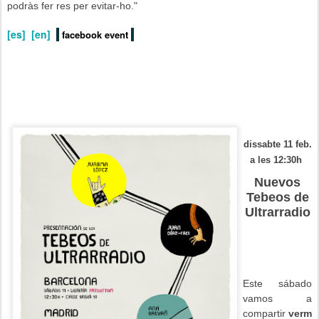
podràs fer res per evitar-ho."
[es]
[en]
facebook event
dissabte 11 feb.
a les 12:30h
Nuevos
Tebeos de
Ultrarradio
Este sábado
vamos a
compartir
verm