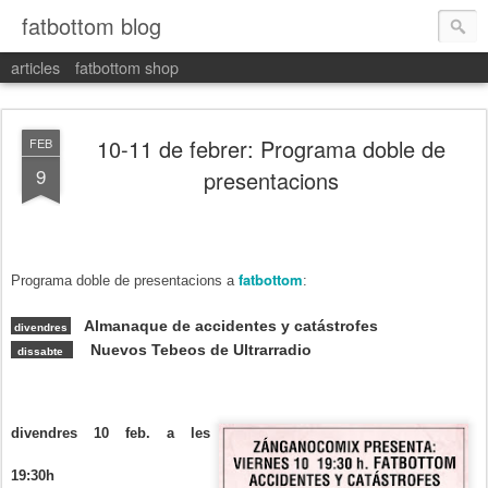
fatbottom blog
articles
fatbottom shop
10-11 de febrer: Programa doble de
FEB
9
presentacions
fatbottom
Programa doble de presentacions
a
:
Almanaque de accidentes y catástrofes
divendres
Nuevos Tebeos de Ultrarradio
dissabte
divendres 10 feb. a les
19:30h