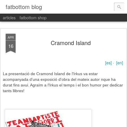
fatbottom blog
articles
fatbottom shop
APR
Cramond Island
16
[es]
·
[en]
La presentació de Cramond Island de l'Irkus va estar
acompanyada d'una exposició d'obra del mateix autor nque ha
durat fins avui. Agraïm a l'Irkus el temps i el bon humor per dedicar
tants llibres!