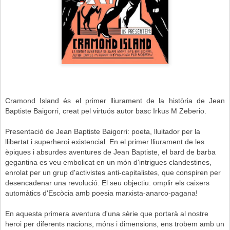
Cramond Island és el primer lliurament de la història de Jean
Baptiste Baigorri, creat pel virtuós autor basc Irkus M Zeberio.
Presentació de Jean Baptiste Baigorri: poeta, lluitador per la
llibertat i superheroi existencial. En el primer lliurament de les
èpiques i absurdes aventures de Jean Baptiste, el bard de barba
gegantina es veu embolicat en un món d'intrigues clandestines,
enrolat per un grup d'activistes anti-capitalistes, que conspiren per
desencadenar una revolució. El seu objectiu: omplir els caixers
automàtics d'Escòcia amb poesia marxista-anarco-pagana!
En aquesta primera aventura d'una sèrie que portarà al nostre
heroi per diferents nacions, móns i dimensions, ens trobem amb un