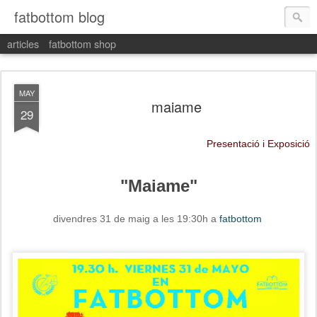
fatbottom blog
articles
fatbottom shop
MAY
maiame
29
Presentació i Exposició
"Maiame"
divendres 31 de maig a les 19:30h a
fatbottom