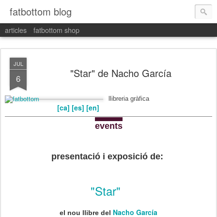
fatbottom blog
articles
fatbottom shop
JUL
"Star" de Nacho García
6
llibreria gràfica
[ca]
[es]
[en]
events
presentació i exposició de:
"Star"
Nacho García
el nou llibre del